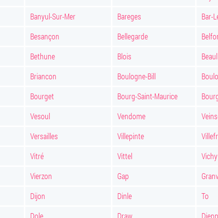
Banyul-Sur-Mer
Bareges
Bar-L
Besançon
Bellegarde
Belfo
Bethune
Blois
Beaul
Briancon
Boulogne-Bill
Boul
Bourget
Bourg-Saint-Maurice
Bour
Vesoul
Vendome
Veins
Versailles
Villepinte
Ville
Vitré
Vittel
Vichy
Vierzon
Gap
Granv
Dijon
Dinle
To
Dole
Draw
Diep