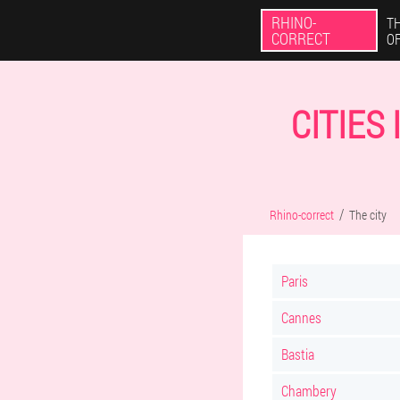
RHINO-
TH
CORRECT
O
CITIES
Rhino-correct
The city
Paris
Cannes
Bastia
Chambery