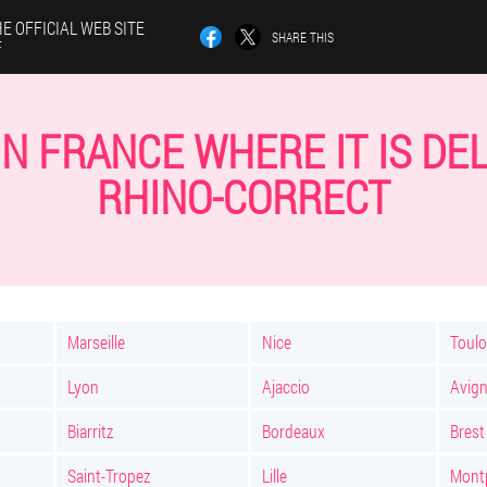
E OFFICIAL WEB SITE
SHARE THIS
F
 IN FRANCE WHERE IT IS DE
RHINO-CORRECT
Marseille
Nice
Toul
Lyon
Ajaccio
Avig
Biarritz
Bordeaux
Brest
Saint-Tropez
Lille
Montp