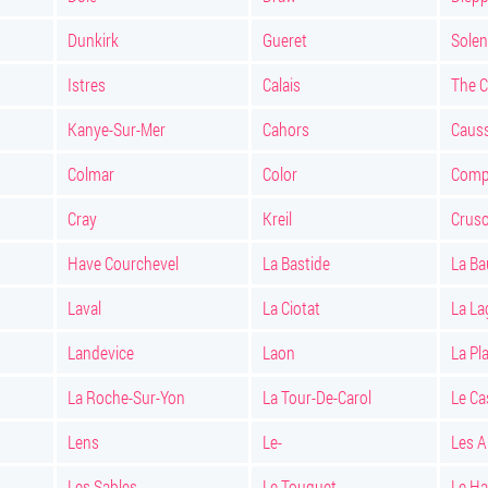
Dunkirk
Gueret
Solen
Istres
Calais
The 
Kanye-Sur-Mer
Cahors
Caus
Colmar
Color
Comp
Cray
Kreil
Crus
Have Courchevel
La Bastide
La Ba
Laval
La Ciotat
La L
Landevice
Laon
La Pl
La Roche-Sur-Yon
La Tour-De-Carol
Le Ca
Lens
Le-
Les A
Les Sables
Le Touquet
Le Ha