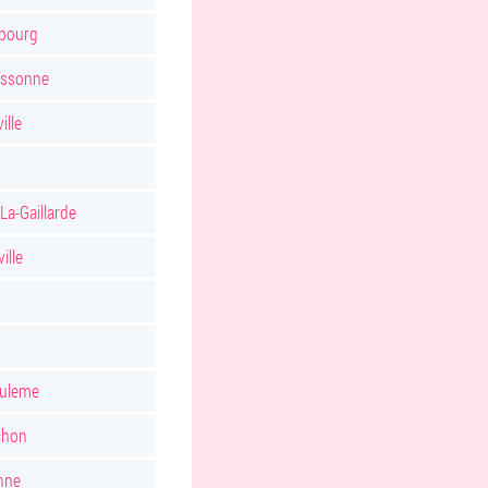
sbourg
assonne
ille
-La-Gaillarde
ille
uleme
chon
nne