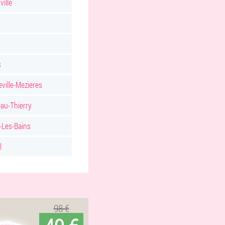
ville
u
s
eville-Mezieres
au-Thierry
-Les-Bains
l
98 €