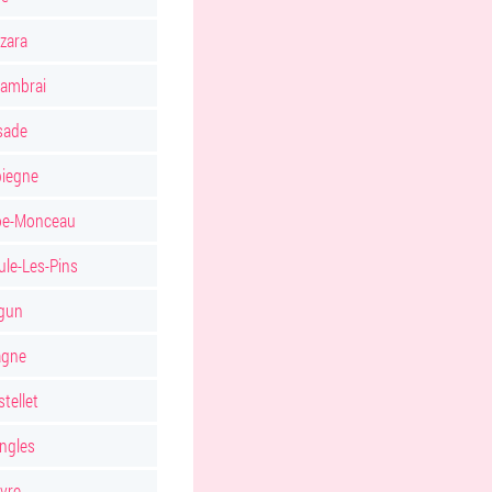
zara
Cambrai
sade
iegne
oe-Monceau
ule-Les-Pins
agun
agne
stellet
ngles
vre