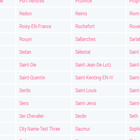
el
Port-Vendres
Province
Propr
Redon
Reims
Riom
Roisy-EN-France
Rochefort
Roue
Rouyn
Sallanches
Sarla
Sedan
Sélestat
Saint
Saint-Die
Saint-Jean-De-Lutz
Saint
Saint-Quentin
Saint-Kenting-EN-IV
Saint
Senlis
Saint-Louis
Saint
Sens
Saint-Jenis
Saint
Ser-Chevalier
Seclin
Seth
City Name-Test Three
Saumur
Sophi