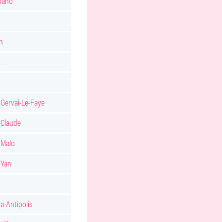
iano
n
t
-Gervai-Le-Faye
-Claude
-Malo
-Yan
a-Antipolis