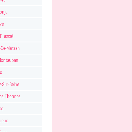
onja
ve
Frascati
-De-Marsan
Montauban
es
-Sur-Seine
Les-Thermes
ac
ueux