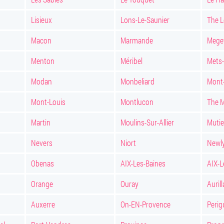
Lisieux
Lons-Le-Saunier
The L
Macon
Marmande
Mege
Menton
Méribel
Mets-
Modan
Monbeliard
Mont
Mont-Louis
Montlucon
The 
Martin
Moulins-Sur-Allier
Muti
Nevers
Niort
Newly
Obenas
AIX-Les-Baines
AIX-
Orange
Ouray
Aurill
Auxerre
On-EN-Provence
Perig