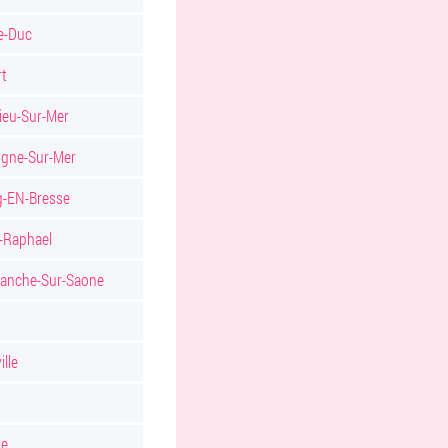
e-Duc
rt
ieu-Sur-Mer
ogne-Sur-Mer
g-EN-Bresse
-Raphael
franche-Sur-Saone
ille
pe