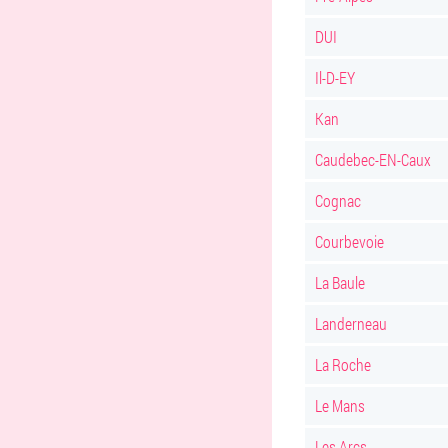
DUI
Il-D-EY
Kan
Caudebec-EN-Caux
Cognac
Courbevoie
La Baule
Landerneau
La Roche
Le Mans
Les Arcs