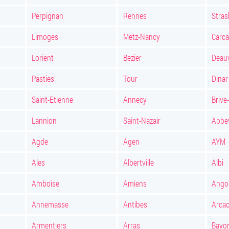
Perpignan
Rennes
Stra
Limoges
Metz-Nancy
Carc
Lorient
Bezier
Deauv
Pasties
Tour
Dinar
Saint-Etienne
Annecy
Brive
Lannion
Saint-Nazair
Abbev
Agde
Agen
AYM
Ales
Albertville
Albi
Amboise
Amiens
Ango
Annemasse
Antibes
Arca
Armentiers
Arras
Bayo