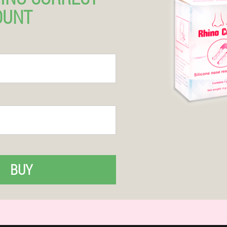
OUNT
BUY