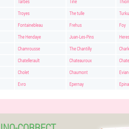
Tarbes
Tine
Thion
Troyes
The tulle
Turk
Fontainebleau
Frehus
Foy
The Hendaye
Juan-Les-Pins
Here
Chamrousse
The Chantilly
Charl
Chatellerault
Chateauroux
Chate
Cholet
Chaumont
Evian
Evro
Epernay
Epina
INO-CORRECT