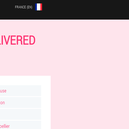
FRANCE (EN)
LIVERED
ouse
non
ellier